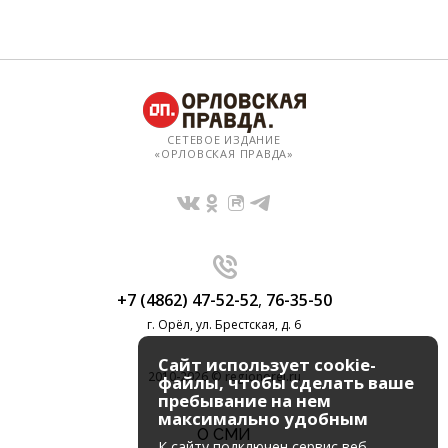
СЕТЕВОЕ ИЗДАНИЕ
«ОРЛОВСКАЯ ПРАВДА»
+7 (4862) 47-52-52
,
76-35-50
г. Орёл, ул. Брестская, д. 6
Сайт использует cookie-
2010-2026 © regionorel.ru
файлы, чтобы сделать ваше
пребывание на нем
максимально удобным
О СМИ
К cайту подключен сервис веб-