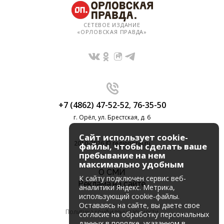
СЕТЕВОЕ ИЗДАНИЕ
«ОРЛОВСКАЯ ПРАВДА»
+7 (4862) 47-52-52
,
76-35-50
г. Орёл, ул. Брестская, д. 6
Сайт использует cookie-
2010-2026 © regionorel.ru
файлы, чтобы сделать ваше
пребывание на нем
максимально удобным
О СМИ
К cайту подключен сервис веб-
Реклама на сайте
аналитики Яндекс. Метрика,
использующий cookie-файлы.
Оставаясь на сайте, вы даете свое
Политика конфиденциальности
согласие на обработку персональных
данных в порядке, указанном в