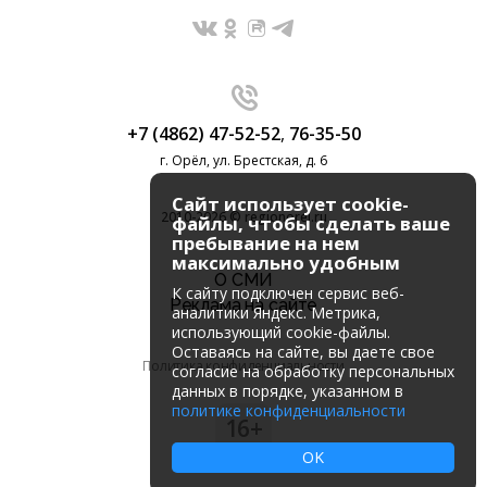
+7 (4862) 47-52-52
,
76-35-50
г. Орёл, ул. Брестская, д. 6
Сайт использует cookie-
2010-2026 © regionorel.ru
файлы, чтобы сделать ваше
пребывание на нем
максимально удобным
О СМИ
К cайту подключен сервис веб-
Реклама на сайте
аналитики Яндекс. Метрика,
использующий cookie-файлы.
Оставаясь на сайте, вы даете свое
Политика конфиденциальности
согласие на обработку персональных
данных в порядке, указанном в
политике конфиденциальности
16+
OK