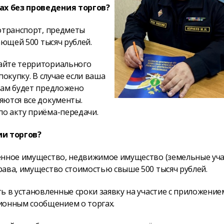
ах без проведения торгов?
тотранспорт, предметы
ающей 500 тысяч рублей.
айте территориального
окупку. В случае если ваша
вам будет предложено
яются все документы.
о акту приёма-передачи.
ии торгов?
енное имущество, недвижимое имущество (земельные уча
рава, имущество стоимостью свыше 500 тысяч рублей.
ь в установленные сроки заявку на участие с приложение
онным сообщением о торгах.