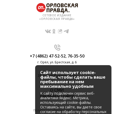
СЕТЕВОЕ ИЗДАНИЕ
«ОРЛОВСКАЯ ПРАВДА»
+7 (4862) 47-52-52
,
76-35-50
г. Орёл, ул. Брестская, д. 6
Сайт использует cookie-
2010-2026 © regionorel.ru
файлы, чтобы сделать ваше
пребывание на нем
максимально удобным
О СМИ
К cайту подключен сервис веб-
Реклама на сайте
аналитики Яндекс. Метрика,
использующий cookie-файлы.
Оставаясь на сайте, вы даете свое
Политика конфиденциальности
согласие на обработку персональных