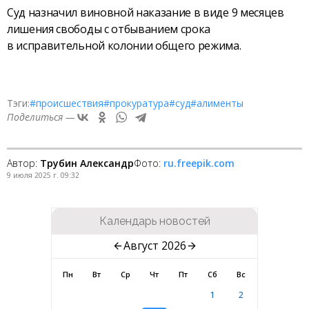
Суд назначил виновной наказание в виде 9 месяцев
лишения свободы с отбыванием срока
в исправительной колонии общего режима.
Тэги:
#происшествия
#прокуратура
#суд
#алименты
Поделиться —
Автор:
Трубин Александр
Фото:
ru.freepik.com
9 июля 2025 г. 09:32
Календарь новостей
Август 2026
Пн
Вт
Ср
Чт
Пт
Сб
Вс
1
2