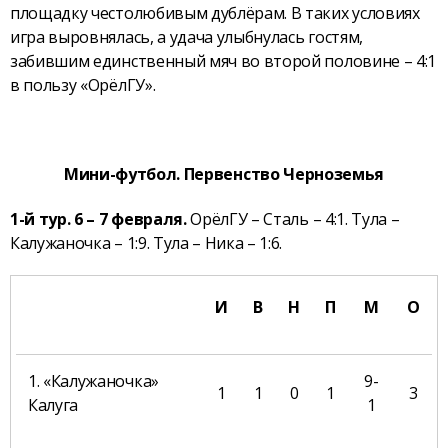
площадку честолюбивым дублёрам. В таких условиях
игра выровнялась, а удача улыбнулась гостям,
забившим единственный мяч во второй половине – 4:1
в пользу «ОрёлГУ».
Мини-футбол. Первенство Черноземья
1-й тур. 6 – 7 февраля.
ОрёлГУ – Сталь – 4:1. Тула –
Калужаночка – 1:9. Тула – Ника – 1:6.
И
В
Н
П
М
О
1. «Калужаночка»
9-
1
1
0
1
3
Калуга
1