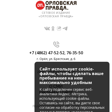
СЕТЕВОЕ ИЗДАНИЕ
«ОРЛОВСКАЯ ПРАВДА»
+7 (4862) 47-52-52
,
76-35-50
г. Орёл, ул. Брестская, д. 6
Сайт использует cookie-
2010-2026 © regionorel.ru
файлы, чтобы сделать ваше
пребывание на нем
максимально удобным
О СМИ
К cайту подключен сервис веб-
Реклама на сайте
аналитики Яндекс. Метрика,
использующий cookie-файлы.
Оставаясь на сайте, вы даете свое
Политика конфиденциальности
согласие на обработку персональных
данных в порядке, указанном в