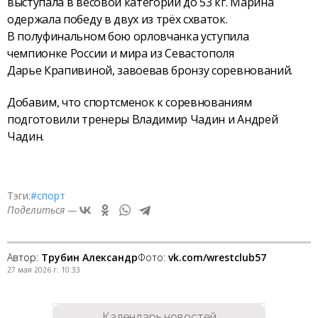
выступала в весовой категории до 53 кг. Марина
одержала победу в двух из трёх схваток.
В полуфинальном бою орловчанка уступила
чемпионке России и мира из Севастополя
Дарье Крапивиной, завоевав бронзу соревнований.
Добавим, что спортсменок к соревнованиям
подготовили тренеры Владимир Чадин и Андрей
Чадин.
Тэги:
#спорт
Поделиться —
Автор:
Трубин Александр
Фото:
vk.com/wrestclub57
27 мая 2026 г. 10:33
Календарь новостей