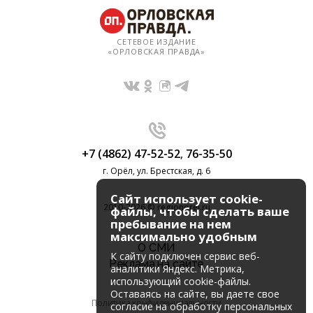
СЕТЕВОЕ ИЗДАНИЕ
«ОРЛОВСКАЯ ПРАВДА»
+7 (4862) 47-52-52
,
76-35-50
г. Орёл, ул. Брестская, д. 6
Сайт использует cookie-
2010-2026 © regionorel.ru
файлы, чтобы сделать ваше
пребывание на нем
максимально удобным
О СМИ
К cайту подключен сервис веб-
Реклама на сайте
аналитики Яндекс. Метрика,
использующий cookie-файлы.
Оставаясь на сайте, вы даете свое
Политика конфиденциальности
согласие на обработку персональных