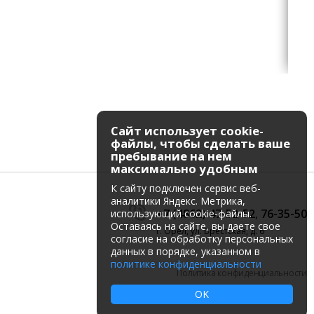
Сайт использует cookie-
файлы, чтобы сделать ваше
пребывание на нем
максимально удобным
К cайту подключен сервис веб-
аналитики Яндекс. Метрика,
+7 (4862) 47-52-52
,
76-35-50
использующий cookie-файлы.
Оставаясь на сайте, вы даете свое
г. Орёл, ул. Брестская, д. 6
согласие на обработку персональных
данных в порядке, указанном в
политике конфиденциальности
Политика конфиденциальности
OK