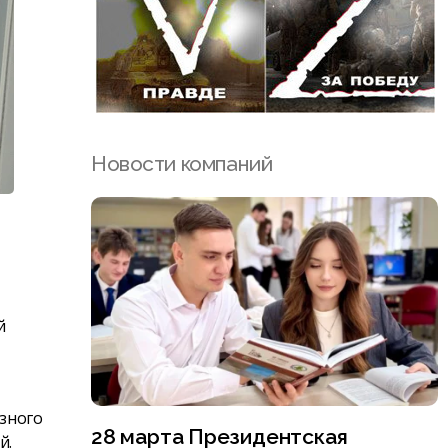
Новости компаний
й
езного
28 марта Президентская
й.