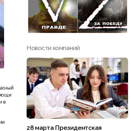
Новости компаний
пасный
омощи
и в
ии
28 марта Президентская