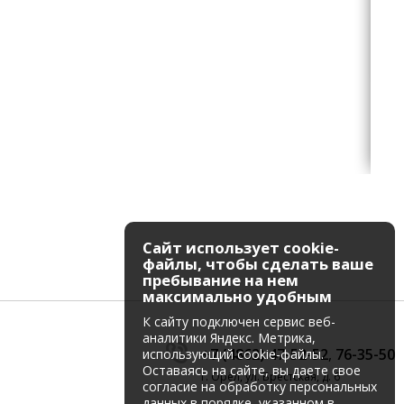
Сайт использует cookie-
файлы, чтобы сделать ваше
пребывание на нем
максимально удобным
К cайту подключен сервис веб-
аналитики Яндекс. Метрика,
+7 (4862) 47-52-52
,
76-35-50
использующий cookie-файлы.
Оставаясь на сайте, вы даете свое
г. Орёл, ул. Брестская, д. 6
согласие на обработку персональных
данных в порядке, указанном в