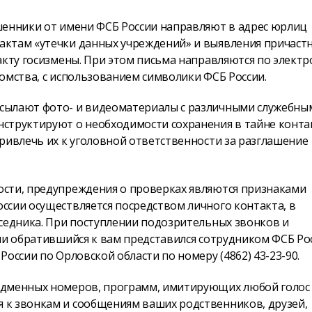
шенники от имени ФСБ России направляют в адрес юрлиц
актам «утечки данных учреждений» и выявления причастн
акту госизмены. При этом письма направляются по элект
омства, с использованием символики ФСБ России.
сылают фото- и видеоматериалы с различными служебны
структируют о необходимости сохранения в тайне конта
ривлечь их к уголовной ответственности за разглашение
ости, предупреждения о проверках являются признаками
ссии осуществляется посредством личного контакта, в
еседника. При поступлении подозрительных звонков и
ли обратившийся к вам представился сотрудником ФСБ Ро
оссии по Орловской области по номеру (4862) 43-23-90.
одменных номеров, программ, имитирующих любой голос
 к звонкам и сообщениям ваших родственников, друзей,