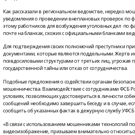
Как рассказали в региональном ведомстве, нередко мо
уведомления о проведении внеплановых проверок по ф
этому работников для возбуждения уголовных дел по ф
почте на бланках, схожих с официальными бланками вед
Для подтверждения своих полномочий преступники при
документами, которые являются поддельными. Жертв ин
псевдосиловыми структурами от третьих лиц, угрожая п
государственной тайны или отказ от сотрудничества.
Подобные предложения о содействии органам безопасн
мошенничества. Взаимодействие с сотрудниками ФСБ Ро
условиях, позволяющих удостовериться в личности соб
сообщений необходимо завершить беседу и в случае, ес
сообщить об указанных фактах в дежурную службу УФСБ Р
«В связи с использованием мошенниками технологий п
видеоизображение, призываем внимательно относиться