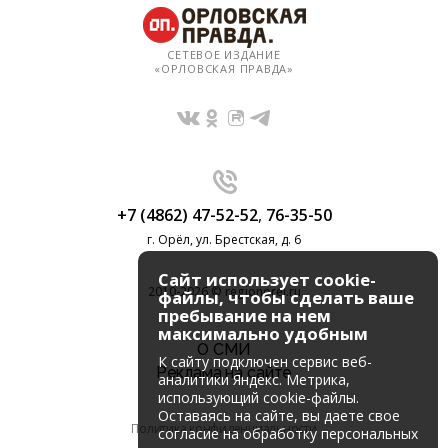
СЕТЕВОЕ ИЗДАНИЕ
«ОРЛОВСКАЯ ПРАВДА»
+7 (4862) 47-52-52
,
76-35-50
г. Орёл, ул. Брестская, д. 6
Сайт использует cookie-
2010-2026 © regionorel.ru
файлы, чтобы сделать ваше
пребывание на нем
максимально удобным
О СМИ
К cайту подключен сервис веб-
Реклама на сайте
аналитики Яндекс. Метрика,
использующий cookie-файлы.
Оставаясь на сайте, вы даете свое
Политика конфиденциальности
согласие на обработку персональных