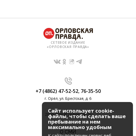
СЕТЕВОЕ ИЗДАНИЕ
«ОРЛОВСКАЯ ПРАВДА»
+7 (4862) 47-52-52
,
76-35-50
г. Орёл, ул. Брестская, д. 6
Сайт использует cookie-
2010-2026 © regionorel.ru
файлы, чтобы сделать ваше
пребывание на нем
максимально удобным
О СМИ
К cайту подключен сервис веб-