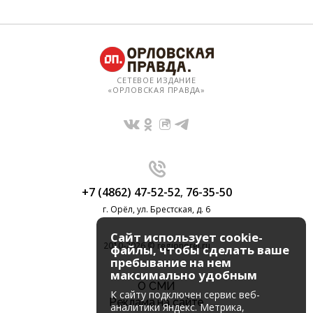
СЕТЕВОЕ ИЗДАНИЕ
«ОРЛОВСКАЯ ПРАВДА»
+7 (4862) 47-52-52
,
76-35-50
г. Орёл, ул. Брестская, д. 6
Сайт использует cookie-
2010-2026 © regionorel.ru
файлы, чтобы сделать ваше
пребывание на нем
максимально удобным
О СМИ
К cайту подключен сервис веб-
Реклама на сайте
аналитики Яндекс. Метрика,