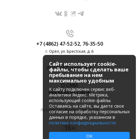
+7 (4862) 47-52-52
,
76-35-50
г. Орёл, ул. Брестская, д. 6
Сайт использует cookie-
2010-2026 © regionorel.ru
файлы, чтобы сделать ваше
пребывание на нем
максимально удобным
О СМИ
К cайту подключен сервис веб-
Реклама на сайте
аналитики Яндекс. Метрика,
использующий cookie-файлы.
Оставаясь на сайте, вы даете свое
Политика конфиденциальности
согласие на обработку персональных
данных в порядке, указанном в
политике конфиденциальности
16+
OK