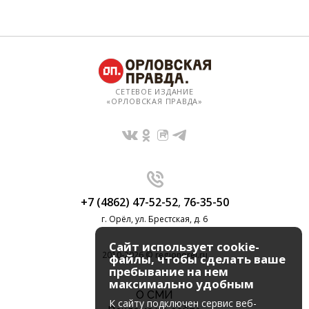
СЕТЕВОЕ ИЗДАНИЕ
«ОРЛОВСКАЯ ПРАВДА»
+7 (4862) 47-52-52
,
76-35-50
г. Орёл, ул. Брестская, д. 6
Сайт использует cookie-
2010-2026 © regionorel.ru
файлы, чтобы сделать ваше
пребывание на нем
максимально удобным
О СМИ
К cайту подключен сервис веб-