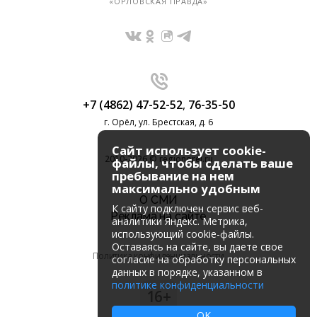
«ОРЛОВСКАЯ ПРАВДА»
+7 (4862) 47-52-52
,
76-35-50
г. Орёл, ул. Брестская, д. 6
Сайт использует cookie-
2010-2026 © regionorel.ru
файлы, чтобы сделать ваше
пребывание на нем
максимально удобным
О СМИ
К cайту подключен сервис веб-
Реклама на сайте
аналитики Яндекс. Метрика,
использующий cookie-файлы.
Оставаясь на сайте, вы даете свое
Политика конфиденциальности
согласие на обработку персональных
данных в порядке, указанном в
политике конфиденциальности
16+
OK