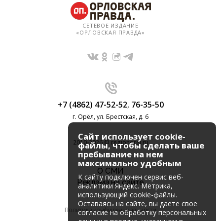
СЕТЕВОЕ ИЗДАНИЕ
«ОРЛОВСКАЯ ПРАВДА»
+7 (4862) 47-52-52
,
76-35-50
г. Орёл, ул. Брестская, д. 6
Сайт использует cookie-
2010-2026 © regionorel.ru
файлы, чтобы сделать ваше
пребывание на нем
максимально удобным
О СМИ
К cайту подключен сервис веб-
Реклама на сайте
аналитики Яндекс. Метрика,
использующий cookie-файлы.
Оставаясь на сайте, вы даете свое
Политика конфиденциальности
согласие на обработку персональных