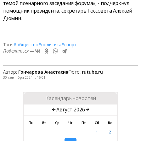
темой пленарного заседания форума», - подчеркнул
помощник президента, секретарь Госсовета Алексей
Дюмин.
Тэги:
#общество
#политика
#спорт
Поделиться —
Автор:
Гончарова Анастасия
Фото:
rutube.ru
30 сентября 2024 г. 16:01
Календарь новостей
Август 2026
Пн
Вт
Ср
Чт
Пт
Сб
Вс
1
2