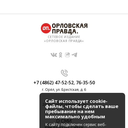
СЕТЕВОЕ ИЗДАНИЕ
«ОРЛОВСКАЯ ПРАВДА»
+7 (4862) 47-52-52
,
76-35-50
г. Орёл, ул. Брестская, д. 6
Сайт использует cookie-
2010-2026 © regionorel.ru
файлы, чтобы сделать ваше
пребывание на нем
максимально удобным
О СМИ
К cайту подключен сервис веб-
Реклама на сайте