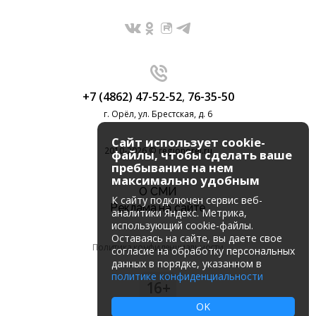
+7 (4862) 47-52-52
,
76-35-50
г. Орёл, ул. Брестская, д. 6
Сайт использует cookie-
2010-2026 © regionorel.ru
файлы, чтобы сделать ваше
пребывание на нем
максимально удобным
О СМИ
К cайту подключен сервис веб-
Реклама на сайте
аналитики Яндекс. Метрика,
использующий cookie-файлы.
Оставаясь на сайте, вы даете свое
Политика конфиденциальности
согласие на обработку персональных
данных в порядке, указанном в
политике конфиденциальности
16+
OK