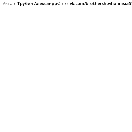
Автор:
Трубин Александр
Фото:
vk.com/brothershovhannisia5