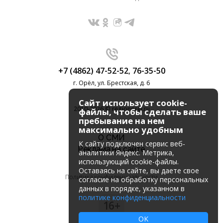
+7 (4862) 47-52-52
,
76-35-50
г. Орёл, ул. Брестская, д. 6
Сайт использует cookie-
2010-2026 © regionorel.ru
файлы, чтобы сделать ваше
пребывание на нем
максимально удобным
О СМИ
К cайту подключен сервис веб-
Реклама на сайте
аналитики Яндекс. Метрика,
использующий cookie-файлы.
Оставаясь на сайте, вы даете свое
Политика конфиденциальности
согласие на обработку персональных
данных в порядке, указанном в
политике конфиденциальности
16+
OK