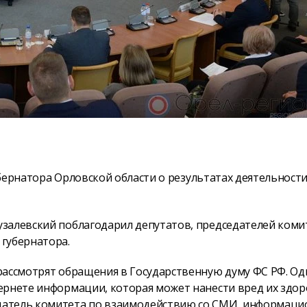
губернатора Орловской области о результатах деятельност
узалевский поблагодарил депутатов, председателей коми
губернатора.
рассмотрят обращения в Государственную думу ФС РФ. Од
ернете информации, которая может нанести вред их здо
датель комитета по взаимодействию со СМИ, информац