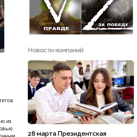
Новости компаний
и
тетов
но из
ровью
28 марта Президентская
ионным