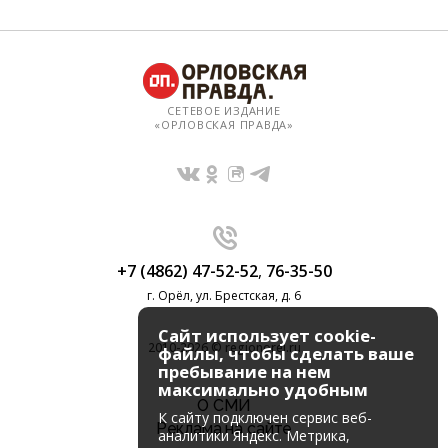
СЕТЕВОЕ ИЗДАНИЕ
«ОРЛОВСКАЯ ПРАВДА»
+7 (4862) 47-52-52
,
76-35-50
г. Орёл, ул. Брестская, д. 6
Сайт использует cookie-
2010-2026 © regionorel.ru
файлы, чтобы сделать ваше
пребывание на нем
максимально удобным
О СМИ
К cайту подключен сервис веб-
Реклама на сайте
аналитики Яндекс. Метрика,