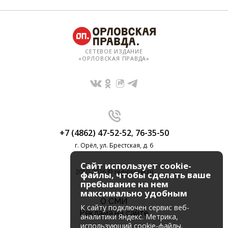
СЕТЕВОЕ ИЗДАНИЕ
«ОРЛОВСКАЯ ПРАВДА»
+7 (4862) 47-52-52
,
76-35-50
г. Орёл, ул. Брестская, д. 6
Сайт использует cookie-
2010-2026 © regionorel.ru
файлы, чтобы сделать ваше
пребывание на нем
максимально удобным
О СМИ
К cайту подключен сервис веб-
Реклама на сайте
аналитики Яндекс. Метрика,
использующий cookie-файлы.