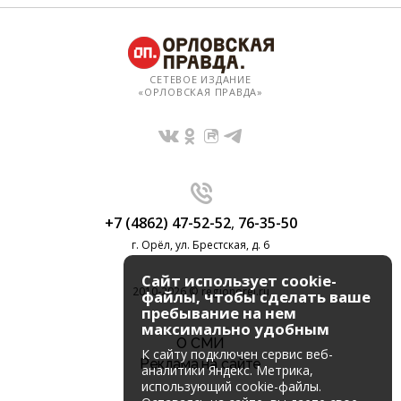
СЕТЕВОЕ ИЗДАНИЕ
«ОРЛОВСКАЯ ПРАВДА»
+7 (4862) 47-52-52
,
76-35-50
г. Орёл, ул. Брестская, д. 6
Сайт использует cookie-
2010-2026 © regionorel.ru
файлы, чтобы сделать ваше
пребывание на нем
максимально удобным
О СМИ
К cайту подключен сервис веб-
Реклама на сайте
аналитики Яндекс. Метрика,
использующий cookie-файлы.