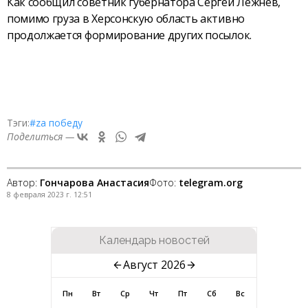
Как сообщил советник губернатора Сергей Лежнев,
помимо груза в Херсонскую область активно
продолжается формирование других посылок.
Тэги:
#zа победу
Поделиться —
Автор:
Гончарова Анастасия
Фото:
telegram.org
8 февраля 2023 г. 12:51
Календарь новостей
Август 2026
Пн
Вт
Ср
Чт
Пт
Сб
Вс