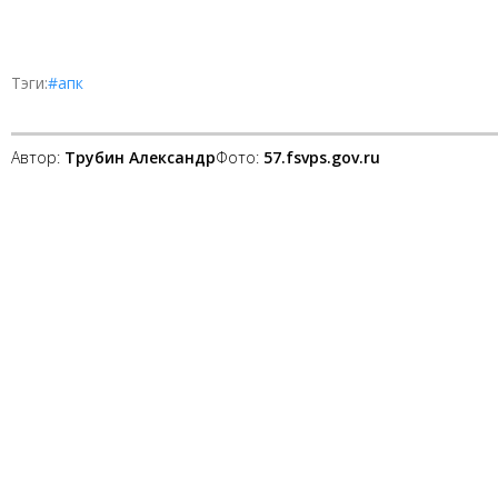
Тэги:
#апк
Автор:
Трубин Александр
Фото:
57.fsvps.gov.ru