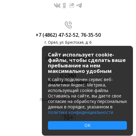
+7 (4862) 47-52-52
,
76-35-50
г. Орёл, ул. Брестская, д. 6
Сайт использует cookie-
2010-2026 © regionorel.ru
файлы, чтобы сделать ваше
пребывание на нем
максимально удобным
О СМИ
К cайту подключен сервис веб-
Реклама на сайте
аналитики Яндекс. Метрика,
использующий cookie-файлы.
Оставаясь на сайте, вы даете свое
Политика конфиденциальности
согласие на обработку персональных
данных в порядке, указанном в
политике конфиденциальности
16+
OK