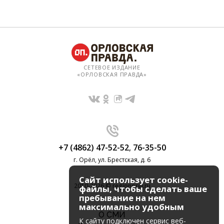
СЕТЕВОЕ ИЗДАНИЕ
«ОРЛОВСКАЯ ПРАВДА»
+7 (4862) 47-52-52
,
76-35-50
г. Орёл, ул. Брестская, д. 6
Сайт использует cookie-
2010-2026 © regionorel.ru
файлы, чтобы сделать ваше
пребывание на нем
максимально удобным
О СМИ
К cайту подключен сервис веб-