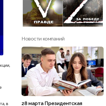
Новости компаний
укции,
е
28 марта Президентская
та, в