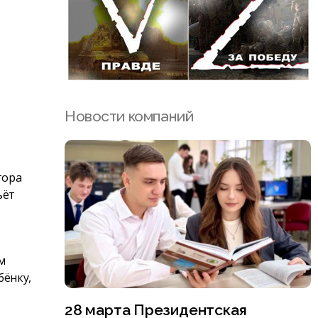
Новости компаний
тора
ьёт
м
бёнку,
28 марта Президентская