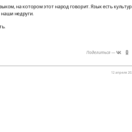
ыком, на котором этот народ говорит. Язык есть культу
 наши недруги.
ть.
Поделиться —
12 апреля 202