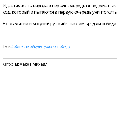
Идентичность народа в первую очередь определяется яз
код, который и пытаются в первую очередь уничтожить
Но «великий и могучий русский язык» им вряд ли победи
Тэги:
#общество
#культура
#zа победу
Автор:
Ермаков Михаил