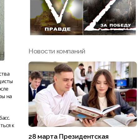
Новости компаний
ства
ацисты
осле
ры на
асс.
ться к
28 марта Президентская