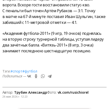
ворота. Вскоре гости восстановили статус-кво.
С пенальти был точен Артём Рубаков — 3:1. Точку
в матче на 67-й минуте поставил Иван Шульгин, также
забивший с 11-метровой отметки — 4:1.
«Академия футбола-2011» (9 игр, 19 очков) поднялась
на вторую строку турнирной таблицы, уступая лидеру
два зачётных балла. «Витязь-2011» (8 игр, 3 очка)
занимает последнюю шестнадцатую позицию.
Тэги:
#спорт
#футбол
Поделиться —
Автор:
Трубин Александр
Фото:
vk.com/rusichiorel
26 мая 2026 г. 12:23