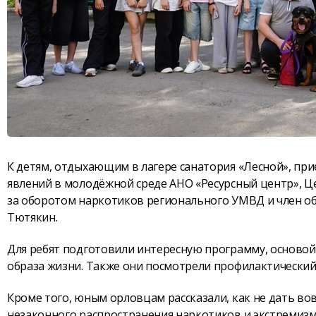
К детям, отдыхающим в лагере санатория «Лесной», пр
явлений в молодёжной среде АНО «Ресурсный центр», Ц
за оборотом наркотиков регионального УМВД и член о
Тютякин.
Для ребят подготовили интересную программу, основой
образа жизни. Также они посмотрели профилактический
Кроме того, юным орловцам рассказали, как не дать вов
незаконного распространения наркотиков и экстремизм