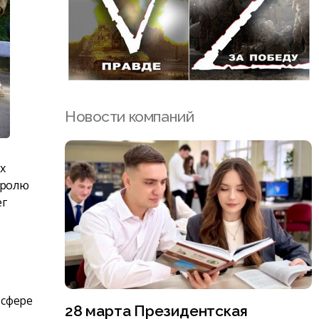
Новости компаний
х
тролю
ег
 сфере
28 марта Президентская