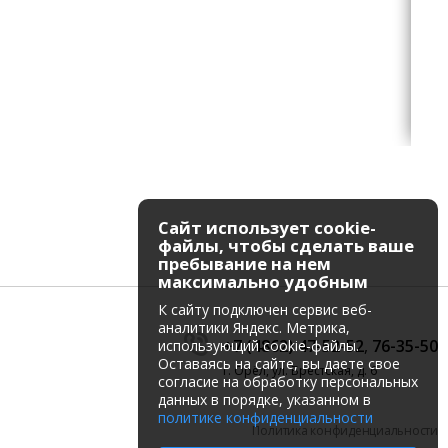
Сайт использует cookie-
файлы, чтобы сделать ваше
пребывание на нем
максимально удобным
К cайту подключен сервис веб-
аналитики Яндекс. Метрика,
+7 (4862) 47-52-52
,
76-35-50
использующий cookie-файлы.
Оставаясь на сайте, вы даете свое
г. Орёл, ул. Брестская, д. 6
согласие на обработку персональных
данных в порядке, указанном в
политике конфиденциальности
Политика конфиденциальности