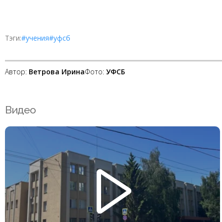
Тэги:
#учения
#уфсб
Автор:
Ветрова Ирина
Фото:
УФСБ
Видео