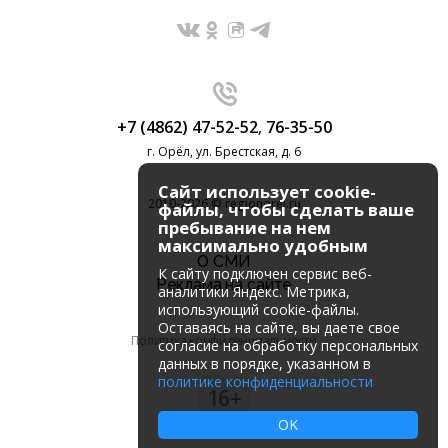
+7 (4862) 47-52-52
,
76-35-50
г. Орёл, ул. Брестская, д. 6
Сайт использует cookie-
2010-2026 © regionorel.ru
файлы, чтобы сделать ваше
пребывание на нем
максимально удобным
О СМИ
К cайту подключен сервис веб-
Реклама на сайте
аналитики Яндекс. Метрика,
использующий cookie-файлы.
Оставаясь на сайте, вы даете свое
Политика конфиденциальности
согласие на обработку персональных
данных в порядке, указанном в
политике конфиденциальности
16+
OK