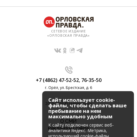
СЕТЕВОЕ ИЗДАНИЕ
«ОРЛОВСКАЯ ПРАВДА»
+7 (4862) 47-52-52
,
76-35-50
г. Орёл, ул. Брестская, д. 6
Сайт использует cookie-
2010-2026 © regionorel.ru
файлы, чтобы сделать ваше
пребывание на нем
максимально удобным
О СМИ
К cайту подключен сервис веб-
Реклама на сайте
аналитики Яндекс. Метрика,
использующий cookie-файлы.