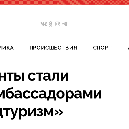
МИКА
ПРОИСШЕСТВИЯ
СПОРТ
нты стали
мбассадорами
дтуризм»