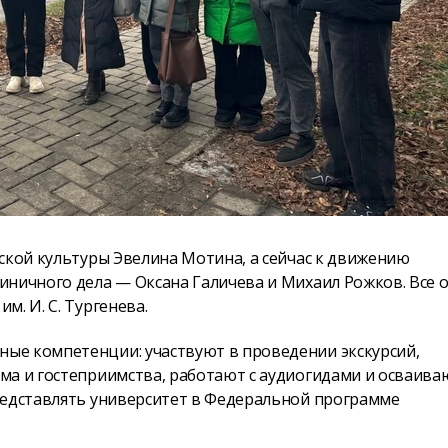
ской культуры Эвелина Мотина, а сейчас к движению
иничного дела — Оксана Галичева и Михаил Рожков. Все 
. И. С. Тургенева.
ые компетенции: участвуют в проведении экскурсий,
ма и гостеприимства, работают с аудиогидами и осваива
редставлять университет в Федеральной программе