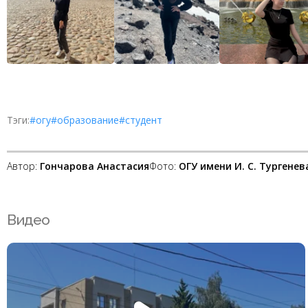
Тэги:
#огу
#образование
#студент
Автор:
Гончарова Анастасия
Фото:
ОГУ имени И. С. Тургенев
Видео