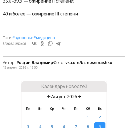
35,0–39,9 — ожирение II степени;
40 и более — ожирение III степени.
Тэги:
#здоровье
#медицина
Поделиться —
Автор:
Рощин Владимир
Фото:
vk.com/bsmpsemashko
15 апреля 2026 г. 13:50
Календарь новостей
Август 2026
Пн
Вт
Ср
Чт
Пт
Сб
Вс
1
2
3
4
5
6
7
8
9