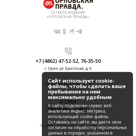
СЕТЕВОЕ ИЗДАНИЕ
«ОРЛОВСКАЯ ПРАВДА»
+7 (4862) 47-52-52
,
76-35-50
г. Орёл, ул. Брестская, д. 6
Сайт использует cookie-
2010-2026 © regionorel.ru
файлы, чтобы сделать ваше
пребывание на нем
максимально удобным
О СМИ
К cайту подключен сервис веб-
Реклама на сайте
аналитики Яндекс. Метрика,
использующий cookie-файлы.
Оставаясь на сайте, вы даете свое
Политика конфиденциальности
согласие на обработку персональных
данных в порядке, указанном в