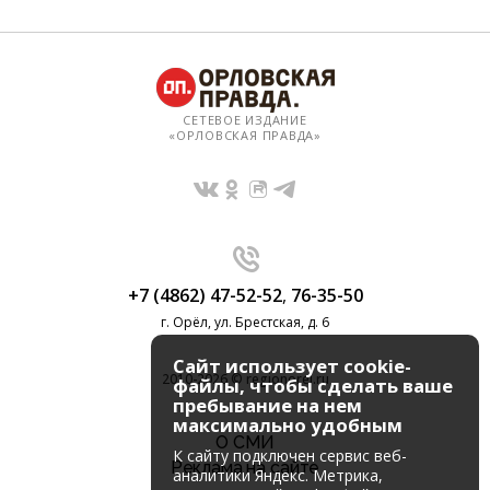
СЕТЕВОЕ ИЗДАНИЕ
«ОРЛОВСКАЯ ПРАВДА»
+7 (4862) 47-52-52
,
76-35-50
г. Орёл, ул. Брестская, д. 6
Сайт использует cookie-
2010-2026 © regionorel.ru
файлы, чтобы сделать ваше
пребывание на нем
максимально удобным
О СМИ
К cайту подключен сервис веб-
Реклама на сайте
аналитики Яндекс. Метрика,