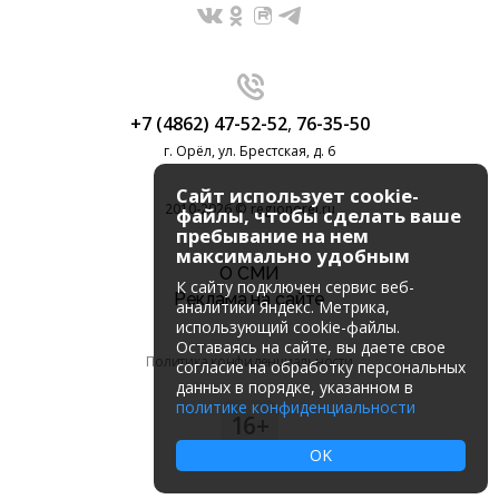
+7 (4862) 47-52-52
,
76-35-50
г. Орёл, ул. Брестская, д. 6
Сайт использует cookie-
2010-2026 © regionorel.ru
файлы, чтобы сделать ваше
пребывание на нем
максимально удобным
О СМИ
К cайту подключен сервис веб-
Реклама на сайте
аналитики Яндекс. Метрика,
использующий cookie-файлы.
Оставаясь на сайте, вы даете свое
Политика конфиденциальности
согласие на обработку персональных
данных в порядке, указанном в
политике конфиденциальности
16+
OK