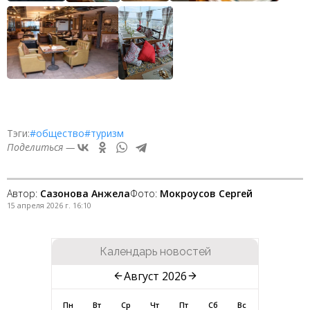
Тэги:
#общество
#туризм
Поделиться —
Автор:
Сазонова Анжела
Фото:
Мокроусов Сергей
15 апреля 2026 г. 16:10
Календарь новостей
Август 2026
Пн
Вт
Ср
Чт
Пт
Сб
Вс