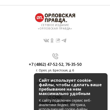
СЕТЕВОЕ ИЗДАНИЕ
«ОРЛОВСКАЯ ПРАВДА»
+7 (4862) 47-52-52
,
76-35-50
г. Орёл, ул. Брестская, д. 6
Сайт использует cookie-
2010-2026 © regionorel.ru
файлы, чтобы сделать ваше
пребывание на нем
максимально удобным
О СМИ
К cайту подключен сервис веб-
Реклама на сайте
аналитики Яндекс. Метрика,
использующий cookie-файлы.