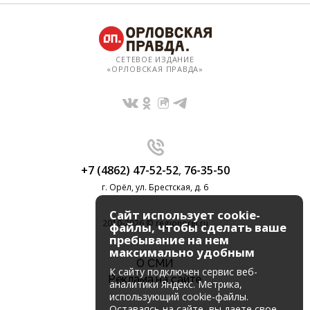
СЕТЕВОЕ ИЗДАНИЕ
«ОРЛОВСКАЯ ПРАВДА»
+7 (4862) 47-52-52
,
76-35-50
г. Орёл, ул. Брестская, д. 6
Сайт использует cookie-
2010-2026 © regionorel.ru
файлы, чтобы сделать ваше
пребывание на нем
максимально удобным
О СМИ
К cайту подключен сервис веб-
Реклама на сайте
аналитики Яндекс. Метрика,
использующий cookie-файлы.
Оставаясь на сайте, вы даете свое