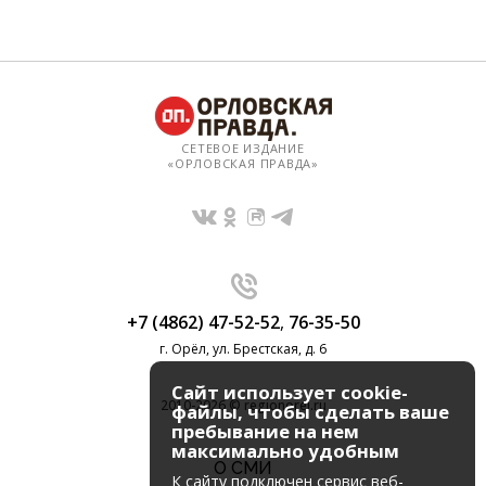
СЕТЕВОЕ ИЗДАНИЕ
«ОРЛОВСКАЯ ПРАВДА»
+7 (4862) 47-52-52
,
76-35-50
г. Орёл, ул. Брестская, д. 6
Сайт использует cookie-
2010-2026 © regionorel.ru
файлы, чтобы сделать ваше
пребывание на нем
максимально удобным
О СМИ
К cайту подключен сервис веб-