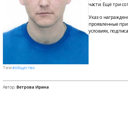
части. Ещё три со
Указ о награжден
проявленные при
условиях, подпис
Тэги:
#общество
Автор:
Ветрова Ирина