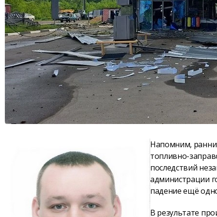
Напомним, ранни
топливно-заправо
последствий нез
администрации го
падение ещё одн
В результате про