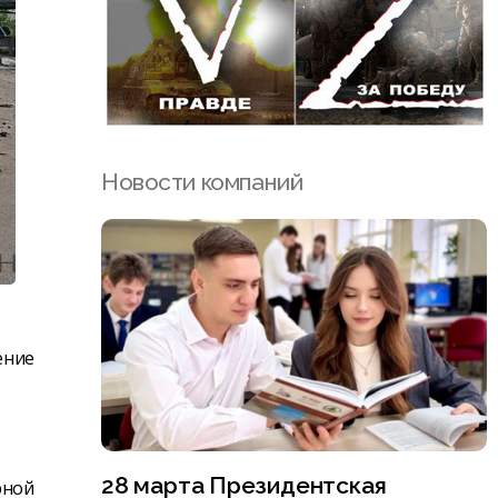
Новости компаний
ение
о
28 марта Президентская
рной