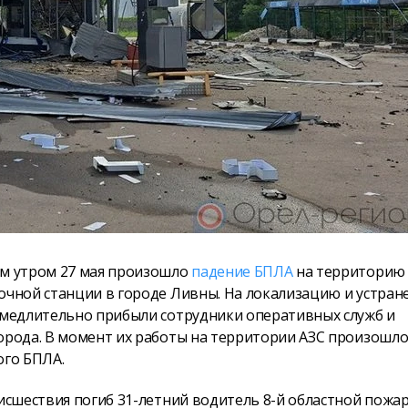
м утром 27 мая произошло
падение БПЛА
на территорию
чной станции в городе Ливны. На локализацию и устран
амедлительно прибыли сотрудники оперативных служб и
рода. В момент их работы на территории АЗС произошл
ого БПЛА.
исшествия погиб 31-летний водитель 8-й областной пожа