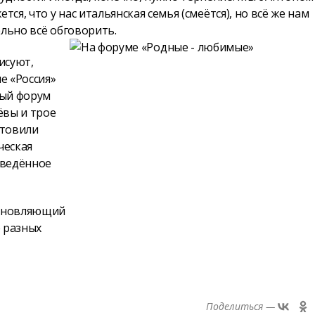
я, что у нас итальянская семья (смеётся), но всё же нам
ельно всё обговорить.
исуют,
е «Россия»
ный форум
ёвы и трое
отовили
ческая
оведённое
охновляющий
 разных
Поделиться —