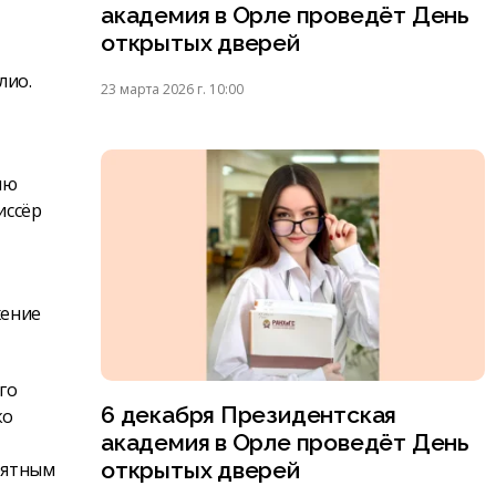
академия в Орле проведёт День
открытых дверей
лио.
23 марта 2026 г. 10:00
лю
иссёр
жение
го
6 декабря Президентская
ко
академия в Орле проведёт День
открытых дверей
оятным