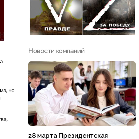
Новости компаний
а
на
ма, но
я
ва,
28 марта Президентская