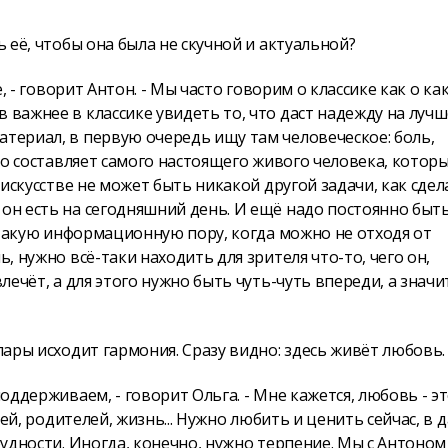
ь её, чтобы она была не скучной и актуальной?
е, - говорит Антон. - Мы часто говорим о классике как о ка
важнее в классике увидеть то, что даст на­­дежду на луч
атериал, в первую очередь ищу там человеческое: боль,
что составляет самого настоящего живого человека, котор
в искусстве не может быть никакой другой задачи, как сдел
 он есть на сегодняшний день. И ещё надо постоянно быт
 в такую информационную пору, когда можно не отходя от
ь, нужно всё-таки находить для зрителя что-то, чего он,
лечёт, а для этого нужно быть чуть-чуть впереди, а значит
пары исходит гармония. Сразу видно: здесь живёт любовь.
поддерживаем, - говорит Ольга. - Мне кажется, любовь - э
етей, родителей, жизнь... Нужно любить и ценить сейчас, в
трудности. Иногда, конечно, нужно терпение. Мы с Антоном