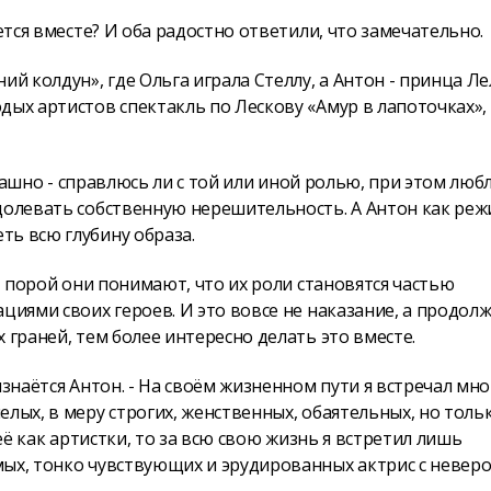
ется вместе? И оба радостно ответили, что замечательно.
й колдун», где Ольга играла Стеллу, а Антон - принца Ле
дых артистов спектакль по Лескову «Амур в лапоточках»,
страшно - справлюсь ли с той или иной ролью, при этом люб
долевать собственную нерешительность. А Антон как реж
ть всю глубину образа.
 - порой они понимают, что их роли становятся частью
циями своих героев. И это вовсе не наказание, а продол
 граней, тем более интересно делать это вместе.
изнаётся Антон. - На своём жизненном пути я встречал мно
лых, в меру строгих, женственных, обаятельных, но толь
её как артистки, то за всю свою жизнь я встретил лишь
мых, тонко чувствующих и эрудированных актрис с невер