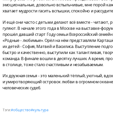
эмоциональные, довольно вспыльчивые, мне порой кажетс
хватает мудрости гасить вспышки, спокойно и рассудит
И ещё они часто с детьми делают всё вместе - читают, р
гуляют. В начале этого года в Москве на выставке-форум
прошёл давший старт Году семьи Всероссийский семей
«Родные - любимые». Орёл на нём представляли Карташ
их детей - София, Матвей и Василиса. Выступление подг
быстро и качественно, выступили как талантливая, твор
команда. В финале вошли в десятку лучших. А время, пр
в столице, тоже стало счастливым и незабываемым.
Их дружная семья - это маленький тёплый, уютный, вд
и умиротворяющий островок любви в огромном океане
человеческих судеб.
Тэги:
#общество
#культура