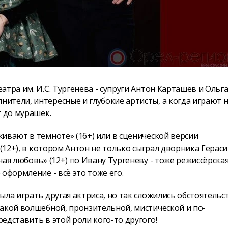
тра им. И.С. Тургенева - супруги Антон Карташёв и Ольг
ители, интересные и глубокие артисты, а когда играют 
т до мурашек.
ивают в темноте» (16+) или в сценической версии
(12+), в котором Антон не только сыграл дворника Гераси
ая любовь» (12+) по Ивану Тургеневу - тоже режиссёрска
оформление - всё это тоже его.
ла играть другая актриса, но так сложились обстоятельст
акой волшебной, пронзительной, мистической и по-
едставить в этой роли кого-то другого!