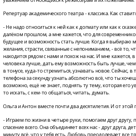
Репертуар академического театра - классика. Как ставит
- Не надо относиться к ней как к догмату или как к сказк
далёком прошлом, а мне кажется, что для современников 
будущее и возможность стать лучше. Когда я выбираю м
желания, страсти, связанные с непониманием, - всё то, 
находится рядом с нами и похож на нас. И мне кажется, 
человека лучше, дать ему возможность быть лучше, чем
в тонусе, куда-то стремиться, узнавать новое. Сейчас,
телефона за секунду узнать абсолютно всё, что ты хочеш
возможно, ещё не знает, поднять ту тему, которая его ув
то искать, с кем-то общаться, читать, думать.
Ольга и Антон вместе почти два десятилетия. И от этой 
- Играем по жизни в четыре руки, помогаем друг другу, 
спасение всего. Она объединяет всех нас - друг друга, д
минуту всё, что у тебя есть. Любовь преодолевает все 