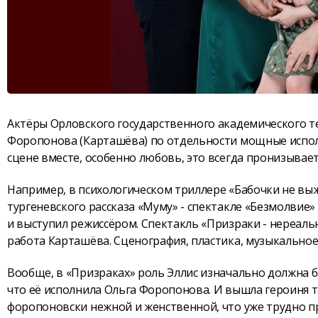
Актёры Орловского государственного академического теа
Форопонова (Карташёва) по отдельности мощные исполн
сцене вместе, особенно любовь, это всегда пронизывае
Например, в психологическом триллере «Бабочки не выж
тургеневского рассказа «Муму» - спектакле «Безмолвие» 
и выступил режиссёром. Спектакль «Призраки - нереальн
работа Карташёва. Сценография, пластика, музыкальное 
Вообще, в «Призраках» роль Эллис изначально должна бы
что её исполнила Ольга Форопонова. И вышла героиня т
форопоновски нежной и женственной, что уже трудно пр