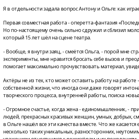
Я в отдельности задала вопрос Антону и Ольге: как игра
Первая совместная работа - оперетта-фантазия «Последни
Но по-настоящему очень сильно сдружил и сблизил моло
который 15 лет шёл на сцене театра.
- Вообще, я внутри заяц, - смеётся Ольга, - порой мне 
эксперименты, мне нравится бросать себе вызов и прео
помогает максимально прочувствовать материал, увиде
Актёры не из тех, кто может оставить работу на работе
собственной жизни, что иногда они даже говорят интона
творческого процесса, внутренней работы, поиска новых
- Огромное счастье, когда жена - единомышленник, - пр
людей, прекрасных красивых женщин, умных, добрых, сме
в Ольге нашёл все эти качества вместе. Что же касается 
несколько таких уникальных, разносторонних, неутоми
уважением относящихся к режиссёрам и их пожеланиям.