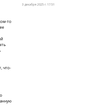
3 декабря 2025 г. 17:51
ком-то
шее
ый
ать
ь
, что-
то
 данную