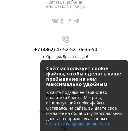
СЕТЕВОЕ ИЗДАНИЕ
«ОРЛОВСКАЯ ПРАВДА»
+7 (4862) 47-52-52
,
76-35-50
г. Орёл, ул. Брестская, д. 6
Сайт использует cookie-
2010-2026 © regionorel.ru
файлы, чтобы сделать ваше
пребывание на нем
максимально удобным
О СМИ
К cайту подключен сервис веб-
Реклама на сайте
аналитики Яндекс. Метрика,
использующий cookie-файлы.
Оставаясь на сайте, вы даете свое
Политика конфиденциальности
согласие на обработку персональных
данных в порядке, указанном в
политике конфиденциальности
16+