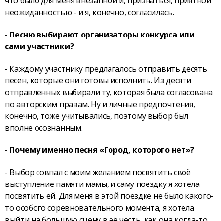
что было для меня внезапной и, признаться, приятной
неожиданностью - и я, конечно, согласилась.
- Песню выбирают организаторы конкурса или
сами участники?
- Каждому участнику предлагалось отправить десять
песен, которые они готовы исполнить. Из десяти
отправленных выбирали ту, которая была согласована
по авторским правам. Ну и личные предпочтения,
конечно, тоже учитывались, поэтому выбор был
вполне осознанным.
- Почему именно песня «Город, которого нет»?
- Выбор совпал с моим желанием посвятить своё
выступление памяти мамы, и саму поездку я хотела
посвятить ей. Для меня в этой поездке не было какого-
то особого соревновательного момента, я хотела
выйти на большую сцену в её честь, как она когда-то