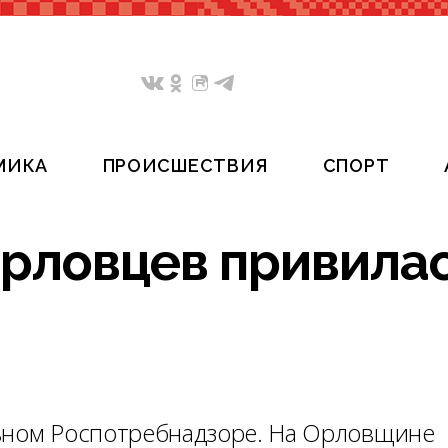
МИКА
ПРОИСШЕСТВИЯ
СПОРТ
орловцев привила
льном Роспотребнадзоре. На Орловщине