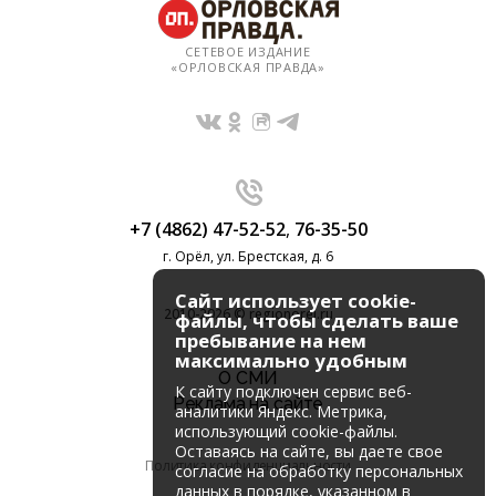
СЕТЕВОЕ ИЗДАНИЕ
«ОРЛОВСКАЯ ПРАВДА»
+7 (4862) 47-52-52
,
76-35-50
г. Орёл, ул. Брестская, д. 6
Сайт использует cookie-
2010-2026 © regionorel.ru
файлы, чтобы сделать ваше
пребывание на нем
максимально удобным
О СМИ
К cайту подключен сервис веб-
Реклама на сайте
аналитики Яндекс. Метрика,
использующий cookie-файлы.
Оставаясь на сайте, вы даете свое
Политика конфиденциальности
согласие на обработку персональных
данных в порядке, указанном в