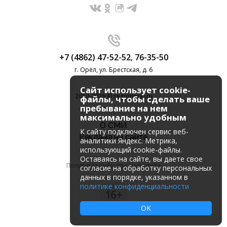
+7 (4862) 47-52-52
,
76-35-50
г. Орёл, ул. Брестская, д. 6
Сайт использует cookie-
2010-2026 © regionorel.ru
файлы, чтобы сделать ваше
пребывание на нем
максимально удобным
О СМИ
К cайту подключен сервис веб-
Реклама на сайте
аналитики Яндекс. Метрика,
использующий cookie-файлы.
Оставаясь на сайте, вы даете свое
Политика конфиденциальности
согласие на обработку персональных
данных в порядке, указанном в
политике конфиденциальности
16+
OK